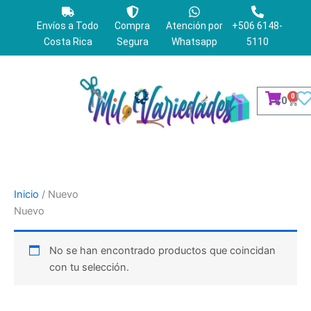
Ir
al
Envíos a Todo
Compra
Atención por
+506 6148-
contenido
Costa Rica
Segura
Whatsapp
5110
0
Cart
₡
0
Inicio
/ Nuevo
Nuevo
No se han encontrado productos que coincidan
con tu selección.