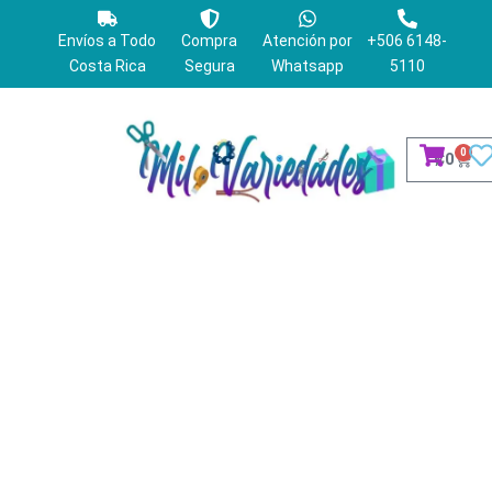
Ir
al
Envíos a Todo
Compra
Atención por
+506 6148-
contenido
Costa Rica
Segura
Whatsapp
5110
0
Cart
₡
0