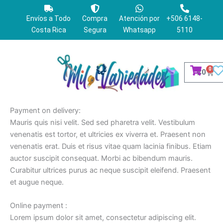
Ir
al
Envíos a Todo
Compra
Atención por
+506 6148-
contenido
Costa Rica
Segura
Whatsapp
5110
0
Cart
₡
0
Payment on delivery:
Mauris quis nisi velit. Sed sed pharetra velit. Vestibulum
venenatis est tortor, et ultricies ex viverra et. Praesent non
venenatis erat. Duis et risus vitae quam lacinia finibus. Etiam
auctor suscipit consequat. Morbi ac bibendum mauris.
Curabitur ultrices purus ac neque suscipit eleifend. Praesent
et augue neque.
Online payment :
Lorem ipsum dolor sit amet, consectetur adipiscing elit.