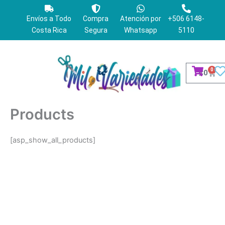
Ir
al
Envíos a Todo
Compra
Atención por
+506 6148-
contenido
Costa Rica
Segura
Whatsapp
5110
0
Cart
₡
0
Products
[asp_show_all_products]