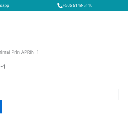
tsapp
+506 6148-5110
nimal Prin APRIN-1
-1