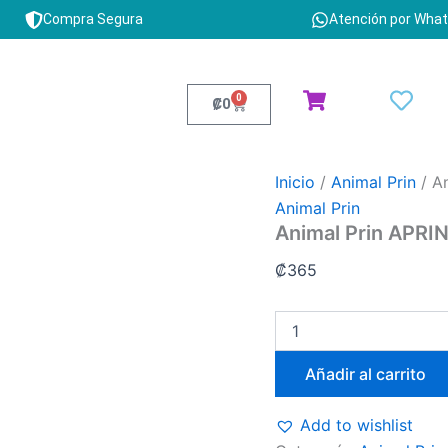
Animal
Compra Segura
Atención por Wha
Prin
APRIN-
1
cantidad
0
Cart
₡
0
Inicio
/
Animal Prin
/ A
Animal Prin
Animal Prin APRIN
₡
365
Añadir al carrito
Add to wishlist